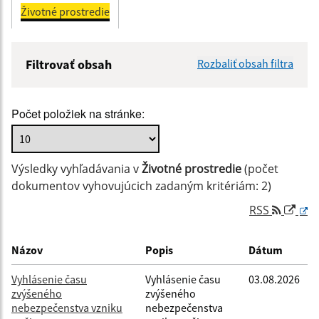
Životné prostredie
Filtrovať obsah
Rozbaliť obsah filtra
Názov:
Počet položiek na stránke:
Popis:
Výsledky vyhľadávania v
Životné prostredie
(počet
Dátum zverejnenia od:
dokumentov vyhovujúcich zadaným kritériám: 2)
RSS
Dátum zverejnenia do:
Názov
Popis
Dátum
Vyhlásenie času
Vyhlásenie času
03.08.2026
zvýšeného
zvýšeného
Filtrovať
Reset
nebezpečenstva vzniku
nebezpečenstva