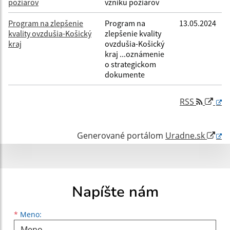
požiarov
vzniku požiarov
Program na zlepšenie
Program na
13.05.2024
kvality ovzdušia-Košický
zlepšenie kvality
kraj
ovzdušia-Košický
kraj ...oznámenie
o strategickom
dokumente
RSS
Generované portálom
Uradne.sk
Napíšte nám
Meno
Priezvisko
E-mailová adresa
*
Meno: