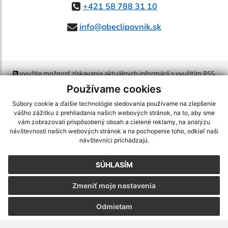
+421 58 788 31 10
info@obeclipovnik.sk
využite možnosť získavania aktuálnych informácií s využitím RSS
,
CMS systém (redakčný) systém ECHELON 2,
Mapa stránok
,
web portál
,
Používame cookies
webhosting
,
webex.digital, s.r.o.
,
domény
,
registrácia domény
,
spoločnosť webex.digital, s.r.o.
,
technický prevádzkovateľ
Súbory cookie a ďalšie technológie sledovania používame na zlepšenie
vášho zážitku z prehliadania našich webových stránok, na to, aby sme
vám zobrazovali prispôsobený obsah a cielené reklamy, na analýzu
Posledná aktualizácia:
05.08.2026
návštevnosti našich webových stránok a na pochopenie toho, odkiaľ naši
návštevníci prichádzajú.
Vytlačiť stránku
|
Vyhlásenie o prístupnosti
Autorské práva
|
Cookies
SÚHLASÍM
webdesign
|
Zmeniť moje nastavenia
Odmietam