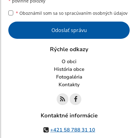
*
povinné položky
*
Oboznámil som sa so
spracúvaním osobných údajov
Google reCaptcha Response
Odoslať správu
Rýchle odkazy
O obci
História obce
Fotogaléria
Kontakty
Kontaktné informácie
+421 58 788 31 10