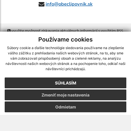
info@obeclipovnik.sk
využite možnosť získavania aktuálnych informácií s využitím RSS
,
CMS systém (redakčný) systém ECHELON 2,
Mapa stránok
,
web portál
,
Používame cookies
webhosting
,
webex.digital, s.r.o.
,
domény
,
registrácia domény
,
spoločnosť webex.digital, s.r.o.
,
technický prevádzkovateľ
Súbory cookie a ďalšie technológie sledovania používame na zlepšenie
vášho zážitku z prehliadania našich webových stránok, na to, aby sme
vám zobrazovali prispôsobený obsah a cielené reklamy, na analýzu
Posledná aktualizácia:
05.08.2026
návštevnosti našich webových stránok a na pochopenie toho, odkiaľ naši
návštevníci prichádzajú.
Vytlačiť stránku
|
Vyhlásenie o prístupnosti
Autorské práva
|
Cookies
SÚHLASÍM
webdesign
|
Zmeniť moje nastavenia
Odmietam