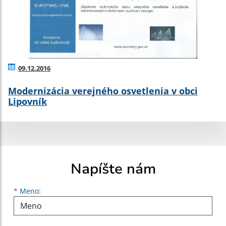
09.12.2016
Modernizácia verejného osvetlenia v obci
Lipovník
Napíšte nám
Meno
Priezvisko
E-mailová adresa
*
Meno: