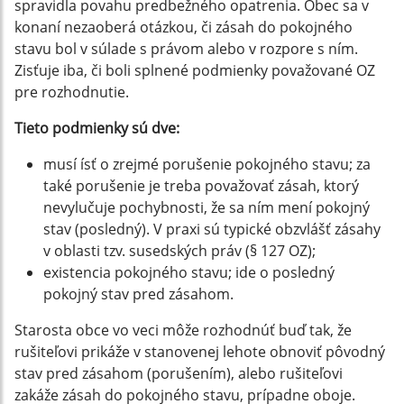
spravidla povahu predbežného opatrenia. Obec sa v
konaní nezaoberá otázkou, či zásah do pokojného
stavu bol v súlade s právom alebo v rozpore s ním.
Zisťuje iba, či boli splnené podmienky považované OZ
pre rozhodnutie.
Tieto podmienky sú dve:
musí ísť o zrejmé porušenie pokojného stavu; za
také porušenie je treba považovať zásah, ktorý
nevylučuje pochybnosti, že sa ním mení pokojný
stav (posledný). V praxi sú typické obzvlášť zásahy
v oblasti tzv. susedských práv (§ 127 OZ);
existencia pokojného stavu; ide o posledný
pokojný stav pred zásahom.
Starosta obce vo veci môže rozhodnúť buď tak, že
rušiteľovi prikáže v stanovenej lehote obnoviť pôvodný
stav pred zásahom (porušením), alebo rušiteľovi
zakáže zásah do pokojného stavu, prípadne oboje.