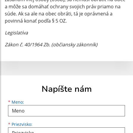
a môže sa domáhať ochrany svojich práv priamo na
súde. Ak sa ale na obec obráti, tá je oprávnená a
povinná konať podľa § 5 OZ.
Legislatíva
Zákon č. 40/1964 Zb. (občiansky zákonník)
Napíšte nám
Meno
Priezvisko
E-mailová adresa
*
Meno:
*
Priezvisko: