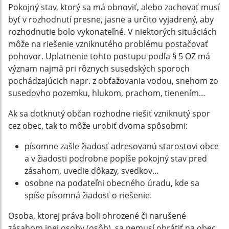
Pokojný stav, ktorý sa má obnoviť, alebo zachovať musí
byť v rozhodnutí presne, jasne a určito vyjadrený, aby
rozhodnutie bolo vykonateľné. V niektorých situáciách
môže na riešenie vzniknutého problému postačovať
pohovor. Uplatnenie tohto postupu podľa § 5 OZ má
význam najmä pri rôznych susedských sporoch
pochádzajúcich napr. z obťažovania vodou, snehom zo
susedovho pozemku, hlukom, prachom, tienením…
Ak sa dotknutý občan rozhodne riešiť vzniknutý spor
cez obec, tak to môže urobiť dvoma spôsobmi:
písomne zašle žiadosť adresovanú starostovi obce
a v žiadosti podrobne popíše pokojný stav pred
zásahom, uvedie dôkazy, svedkov…
osobne na podateľni obecného úradu, kde sa
spíše písomná žiadosť o riešenie.
Osoba, ktorej práva boli ohrozené či narušené
zásahom inej osoby (osôb), sa nemusí obrátiť na obec