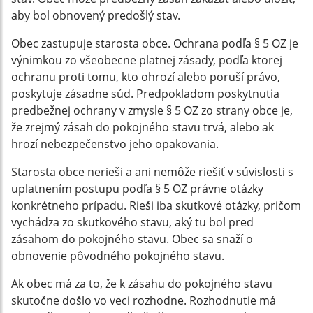
aby bol obnovený predošlý stav.
Obec zastupuje starosta obce. Ochrana podľa § 5 OZ je
výnimkou zo všeobecne platnej zásady, podľa ktorej
ochranu proti tomu, kto ohrozí alebo poruší právo,
poskytuje zásadne súd. Predpokladom poskytnutia
predbežnej ochrany v zmysle § 5 OZ zo strany obce je,
že zrejmý zásah do pokojného stavu trvá, alebo ak
hrozí nebezpečenstvo jeho opakovania.
Starosta obce nerieši a ani nemôže riešiť v súvislosti s
uplatnením postupu podľa § 5 OZ právne otázky
konkrétneho prípadu. Rieši iba skutkové otázky, pričom
vychádza zo skutkového stavu, aký tu bol pred
zásahom do pokojného stavu. Obec sa snaží o
obnovenie pôvodného pokojného stavu.
Ak obec má za to, že k zásahu do pokojného stavu
skutočne došlo vo veci rozhodne. Rozhodnutie má