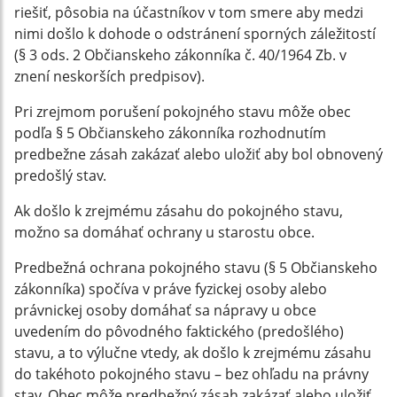
riešiť, pôsobia na účastníkov v tom smere aby medzi
nimi došlo k dohode o odstránení sporných záležitostí
(§ 3 ods. 2 Občianskeho zákonníka č. 40/1964 Zb. v
znení neskorších predpisov).
Pri zrejmom porušení pokojného stavu môže obec
podľa § 5 Občianskeho zákonníka rozhodnutím
predbežne zásah zakázať alebo uložiť aby bol obnovený
predošlý stav.
Ak došlo k zrejmému zásahu do pokojného stavu,
možno sa domáhať ochrany u starostu obce.
Predbežná ochrana pokojného stavu (§ 5 Občianskeho
zákonníka) spočíva v práve fyzickej osoby alebo
právnickej osoby domáhať sa nápravy u obce
uvedením do pôvodného faktického (predošlého)
stavu, a to výlučne vtedy, ak došlo k zrejmému zásahu
do takéhoto pokojného stavu – bez ohľadu na právny
stav. Obec môže predbežný zásah zakázať alebo uložiť,