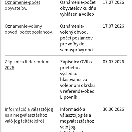
Oznámenie-počet
Oznámenie-počet
17.07.2026
obyvateľov.
obyvateľov ku dňu
vyhlásenia volieb
Oznámenie-volený
Oznámenie-
17.07.2026
obvod, počet poslancov.
volený obvod,
počet poslancov
pre voľby do
samosprávy obcí.
Zápisnica Referendum
Zápisnica OVK o
07.07.2026
2026
priebehu a
výsledku
hlasovania vo
volebnom okrsku
v referende-obec
Lipovník
Információ a választójog
Információ a
30.06.2026
és a megválasztáshoz
választójog és a
való jog feltételeiről
megválasztáshoz
való jog