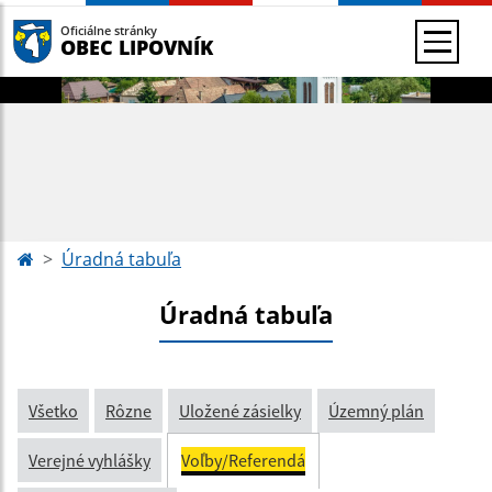
Oficiálne stránky
OBEC LIPOVNÍK
Úradná tabuľa
Úradná tabuľa
Všetko
Rôzne
Uložené zásielky
Územný plán
Verejné vyhlášky
Voľby/Referendá