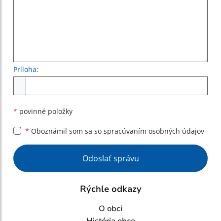
Príloha:
Príloha
*
povinné položky
*
Oboznámil som sa so
spracúvaním osobných údajov
Google reCaptcha Response
Odoslať správu
Rýchle odkazy
O obci