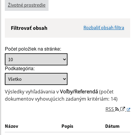
Životné prostredie
Filtrovať obsah
Rozbaliť obsah filtra
Názov:
Počet položiek na stránke:
Popis:
Podkategória:
Dátum zverejnenia od:
Výsledky vyhľadávania v
Voľby/Referendá
(počet
Dátum zverejnenia do:
dokumentov vyhovujúcich zadaným kritériám: 14)
RSS
Filtrovať
Reset
Názov
Popis
Dátum