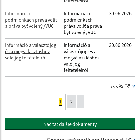
feltételeiről
Informácia o
Informácia o
30.06.2026
podmienkach práva voliť
podmienkach
a práva byť volený /VUC
práva voliť a práva
byť volený /VUC
Információ a választójog
Információ a
30.06.2026
és a megválasztáshoz
választójog és a
való jog feltételeiről
megválasztáshoz
való jog
feltételeiről
RSS
1
2
Načítať ďalšie dokumenty