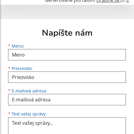
Generované portálom
Uradne.sk
Napíšte nám
Meno
Priezvisko
E-mailová adresa
*
Meno:
*
Priezvisko:
*
E-mailová adresa:
Text vašej správy...
*
Text vašej správy: