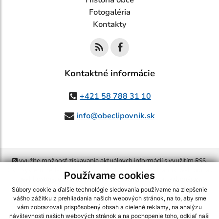
História obce
Fotogaléria
Kontakty
Kontaktné informácie
+421 58 788 31 10
info@obeclipovnik.sk
využite možnosť získavania aktuálnych informácií s využitím RSS
,
CMS systém (redakčný) systém ECHELON 2,
Mapa stránok
,
web portál
,
Používame cookies
webhosting
,
webex.digital, s.r.o.
,
domény
,
registrácia domény
,
spoločnosť webex.digital, s.r.o.
,
technický prevádzkovateľ
Súbory cookie a ďalšie technológie sledovania používame na zlepšenie
vášho zážitku z prehliadania našich webových stránok, na to, aby sme
vám zobrazovali prispôsobený obsah a cielené reklamy, na analýzu
Posledná aktualizácia:
05.08.2026
návštevnosti našich webových stránok a na pochopenie toho, odkiaľ naši