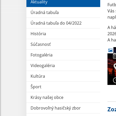
Aktuality
Futb
Vás 
Úradná tabuľa
napl
Úradná tabuľa do 04/2022
A há
História
2026
A ha
Súčasnosť
Fotogaléria
Videogaléria
Kultúra
Šport
Krásy našej obce
Dobrovoľný hasičský zbor
Zo