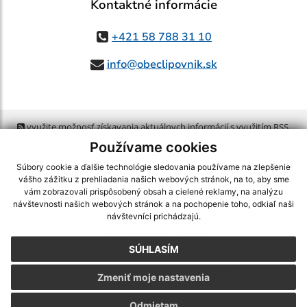
Kontaktné informácie
+421 58 788 31 10
info@obeclipovnik.sk
využite možnosť získavania aktuálnych informácií s využitím RSS
,
CMS systém (redakčný) systém ECHELON 2,
Mapa stránok
,
web portál
,
Používame cookies
webhosting
,
webex.digital, s.r.o.
,
domény
,
registrácia domény
,
spoločnosť webex.digital, s.r.o.
,
technický prevádzkovateľ
Súbory cookie a ďalšie technológie sledovania používame na zlepšenie
vášho zážitku z prehliadania našich webových stránok, na to, aby sme
vám zobrazovali prispôsobený obsah a cielené reklamy, na analýzu
Posledná aktualizácia:
05.08.2026
návštevnosti našich webových stránok a na pochopenie toho, odkiaľ naši
návštevníci prichádzajú.
Vytlačiť stránku
|
Vyhlásenie o prístupnosti
Autorské práva
|
Cookies
SÚHLASÍM
webdesign
|
Zmeniť moje nastavenia
Odmietam