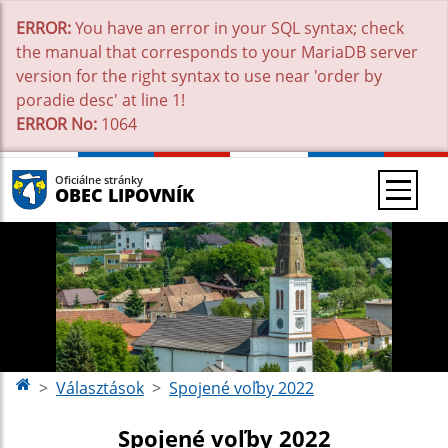
ERROR:
You have an error in your SQL syntax; check
the manual that corresponds to your MariaDB server
version for the right syntax to use near 'order by
poradie desc' at line 1!
ERROR No:
1064
Oficiálne stránky
OBEC LIPOVNÍK
Választások
Spojené voľby 2022
Spojené voľby 2022