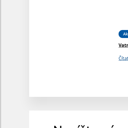
Ak
Vatr
Číta