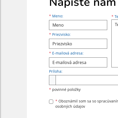
Napíšte nám
Meno
Priezvisko
E-mailová adresa
*
Meno:
*
Te
*
Priezvisko:
*
E-mailová adresa:
Príloha:
Príloha
*
povinné položky
*
Oboznámil som sa so
spracúvan
osobných údajov