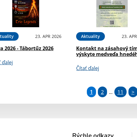
tuality
23. APR 2026
Aktuality
23. APR
a 2026 - Tábortűz 2026
Kontakt na zásahový tím
výskyte medveďa hnedé
ť ďalej
Čítať ďalej
1
2
11
>
...
Rýchle odkazy