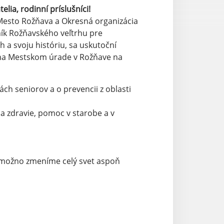
lia, rodinní príslušníci!
 Mesto Rožňava a Okresná organizácia
ík Rožňavského veľtrhu pre
h a svoju históriu, sa uskutoční
e na Mestskom úrade v Rožňave na
h seniorov a o prevencii z oblasti
a zdravie, pomoc v starobe a v
, možno zmeníme celý svet aspoň