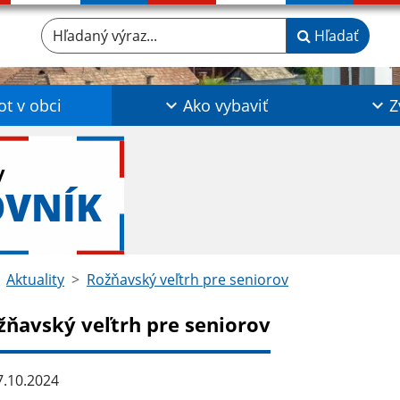
Hľadaný výraz...
Hľadať
ot v obci
Ako vybaviť
Z
y
OVNÍK
Aktuality
Rožňavský veľtrh pre seniorov
žňavský veľtrh pre seniorov
.10.2024