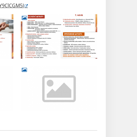
jY9ClCGM5I