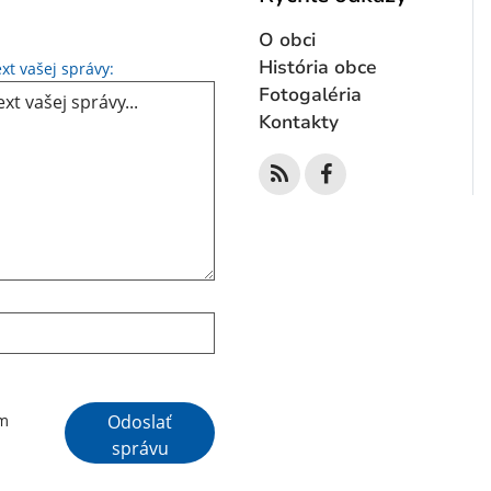
O obci
Text vašej správy...
História obce
xt vašej správy:
Fotogaléria
Kontakty
Google reCaptcha Response
Odoslať
ím
správu