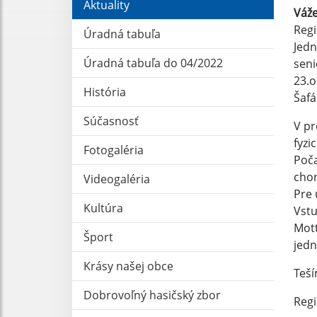
Aktuality
Váže
Regi
Úradná tabuľa
Jedn
Úradná tabuľa do 04/2022
seni
23.o
História
Šafá
Súčasnosť
V pr
fyzi
Fotogaléria
Poča
chor
Videogaléria
Pre 
Kultúra
Vstu
Mott
Šport
jedn
Krásy našej obce
Teší
Dobrovoľný hasičský zbor
Regi