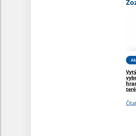
Zo
Ak
Vyt
vyb
hra
ter
Číta