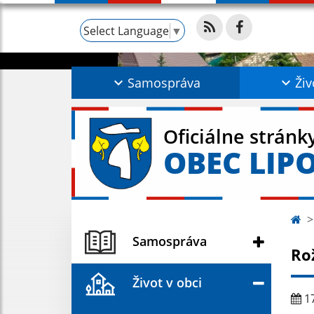
Select Language
▼
Samospráva
Živ
Oficiálne stránk
OBEC LIP
Samospráva
Ro
Život v obci
17