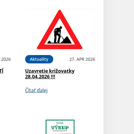
 2026
Aktuality
27. APR 2026
TÍ
Uzavretie križovatky
28.04.2026 !!!
Čítať ďalej