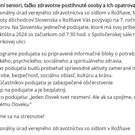
ní seniori, ťažko zdravotne postihnuté osoby a ich opatrovate
onálny úrad verejného zdravotníctva so sídlom v Rožňave,
oty dôchodcov Slovenska v Rožňave Vás pozývajú na 7. ročn
orov. Na Slovensku jedinečné podujatie, ktoré má svoj príbe
któbra 2024 so začiatkom od 7:30 hod. v Spoločenskej sál
rikovej ulici.
ograme podujatia sú pripravené informačné bloky o potrebác
ckého, psychického, sociálneho a spirituálneho zdravia.
s podujatia budú prebiehať sprievodné aktivity zamerané n
obe, bezpečnosť, sociálnu oblasť, kultúru a krásu.
účastníkov podujatia je zabezpečené občerstvenie.
p na podujatie a je bezplatný.
o podujatia: „Jeden človek svet nezmení. Ale ak sa spojíme
ému človeku.“
me sa na stretnutie!
onálny úrad verejného zdravotníctva so sídlom v Rožňave