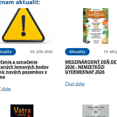
znam aktualít:
tuality
03. JÚN 2026
Aktuality
19. MÁJ
ýčenie a označenie
MEDZINÁRODNÝ DEŇ DE
raných lomových bodov
2026 - NEMZETKÖZI
níc nových pozemkov v
GYERMEKNAP 2026
éne
Čítať ďalej
ť ďalej