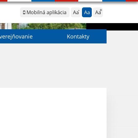
Mobilná aplikácia
Aa
Aa
Aa
verejňovanie
Kontakty