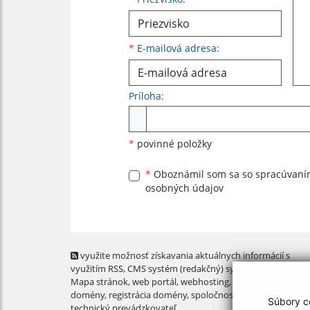
*
E-mailová adresa:
Príloha:
Príloha
*
povinné položky
*
Oboznámil som sa so
spracúvan
osobných údajov
využite možnosť získavania aktuálnych informácií s
využitím RSS
, CMS systém (redakčný) systém ECHELON 2,
Mapa stránok
,
web portál
,
webhosting
,
webex.digital, s.r.o
domény
,
registrácia domény
,
spoločnosť webex.digital, s.r.
Súbory co
technický prevádzkovateľ