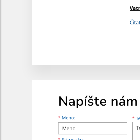
Vatr
Číta
Napíšte nám
Meno
Priezvisko
E-mailová adresa
*
Meno:
*
Te
*
Priezvisko: