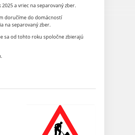
025 a vriec na separovaný zber.
ám doručíme do domácností
a na separovaný zber.
sa od tohto roku spoločne zbierajú
.