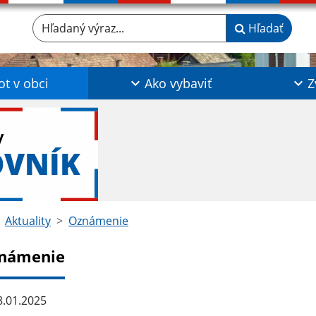
Hľadaný výraz...
Hľadať
ot v obci
Ako vybaviť
Z
y
OVNÍK
Aktuality
Oznámenie
námenie
.01.2025