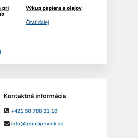
 pri
Výkup papiera a olejov
ho
Čítať ďalej
Kontaktné informácie
+421 58 788 31 10
info@obeclipovnik.sk