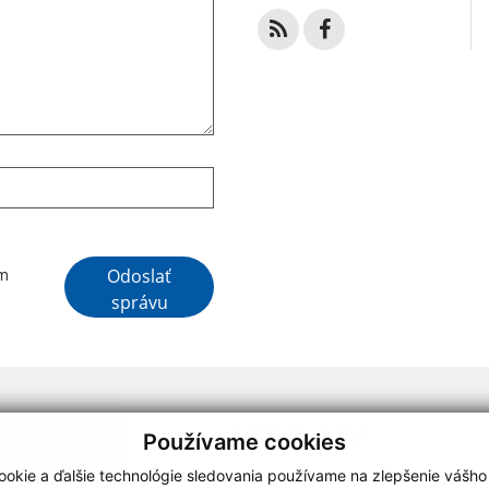
Google reCaptcha Response
Odoslať
ím
správu
webdesign
|
Používame cookies
.
,
o.
,
okie a ďalšie technológie sledovania používame na zlepšenie vášho