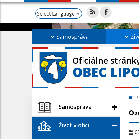
Select Language
▼
Samospráva
Živ
Oficiálne stránk
OBEC LIP
Samospráva
Oz
Život v obci
08