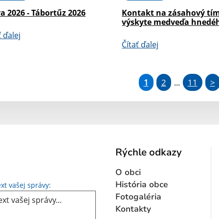
a 2026 - Tábortűz 2026
Kontakt na zásahový tím
výskyte medveďa hnedé
ť ďalej
Čítať ďalej
1
2
11
>
...
Rýchle odkazy
O obci
Text vašej správy...
História obce
xt vašej správy:
Fotogaléria
Kontakty