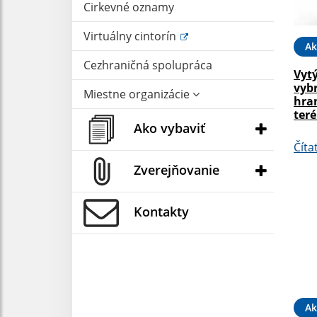
Cirkevné oznamy
Virtuálny cintorín
Ak
Cezhraničná spolupráca
Vyt
vyb
Miestne organizácie
hra
ter
Ako vybaviť
Číta
Zverejňovanie
Kontakty
Ak