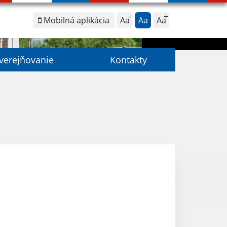
Mobilná aplikácia
Aa
Aa
Aa
verejňovanie
Kontakty