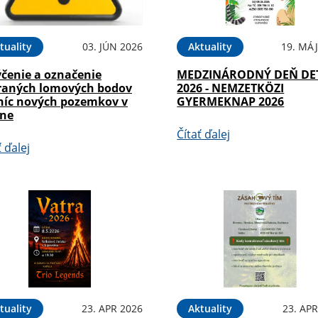
tuality
03. JÚN 2026
Aktuality
19. MÁJ
ýčenie a označenie
MEDZINÁRODNÝ DEŇ DE
raných lomových bodov
2026 - NEMZETKÖZI
níc nových pozemkov v
GYERMEKNAP 2026
éne
Čítať ďalej
ť ďalej
tuality
23. APR 2026
Aktuality
23. APR