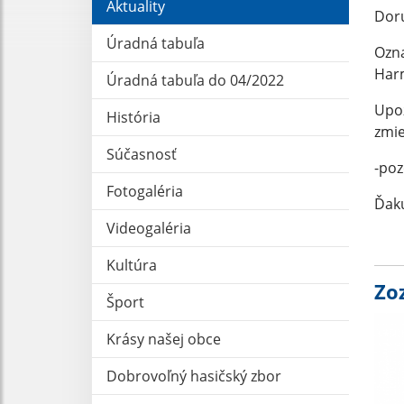
Aktuality
Dor
Úradná tabuľa
Ozn
Har
Úradná tabuľa do 04/2022
Upoz
História
zmie
Súčasnosť
-poz
Fotogaléria
Ďak
Videogaléria
Kultúra
Zo
Šport
Krásy našej obce
Dobrovoľný hasičský zbor