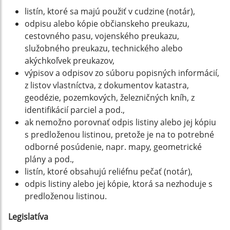
listín, ktoré sa majú použiť v cudzine (notár),
odpisu alebo kópie občianskeho preukazu,
cestovného pasu, vojenského preukazu,
služobného preukazu, technického alebo
akýchkoľvek preukazov,
výpisov a odpisov zo súboru popisných informácií,
z listov vlastníctva, z dokumentov katastra,
geodézie, pozemkových, železničných kníh, z
identifikácií parciel a pod.,
ak nemožno porovnať odpis listiny alebo jej kópiu
s predloženou listinou, pretože je na to potrebné
odborné posúdenie, napr. mapy, geometrické
plány a pod.,
listín, ktoré obsahujú reliéfnu pečať (notár),
odpis listiny alebo jej kópie, ktorá sa nezhoduje s
predloženou listinou.
Legislatíva