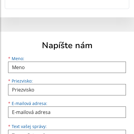
Napíšte nám
Meno
Priezvisko
E-mailová adresa
*
Meno:
*
Priezvisko:
*
E-mailová adresa:
Text vašej správy...
*
Text vašej správy: