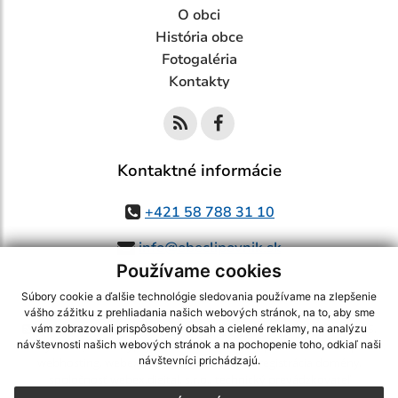
O obci
História obce
Fotogaléria
Kontakty
Kontaktné informácie
+421 58 788 31 10
info@obeclipovnik.sk
Používame cookies
Súbory cookie a ďalšie technológie sledovania používame na zlepšenie
vášho zážitku z prehliadania našich webových stránok, na to, aby sme
využite možnosť získavania aktuálnych informácií s využitím RSS
,
vám zobrazovali prispôsobený obsah a cielené reklamy, na analýzu
CMS systém (redakčný) systém ECHELON 2,
Mapa stránok
,
web portál
,
návštevnosti našich webových stránok a na pochopenie toho, odkiaľ naši
návštevníci prichádzajú.
webhosting
,
webex.digital, s.r.o.
,
domény
,
registrácia domény
,
spoločnosť webex.digital, s.r.o.
,
technický prevádzkovateľ