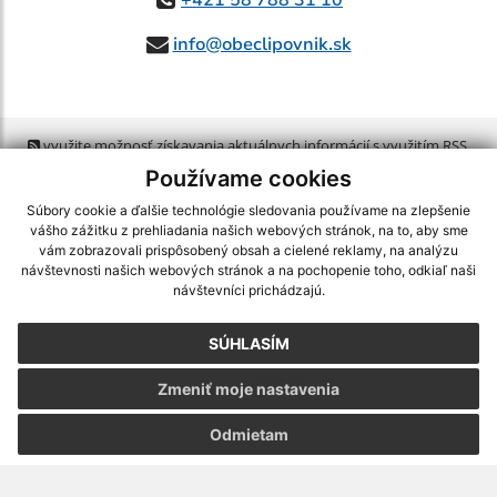
info@obeclipovnik.sk
využite možnosť získavania aktuálnych informácií s využitím RSS
,
CMS systém (redakčný) systém ECHELON 2,
Mapa stránok
,
web portál
,
Používame cookies
webhosting
,
webex.digital, s.r.o.
,
domény
,
registrácia domény
,
spoločnosť webex.digital, s.r.o.
,
technický prevádzkovateľ
Súbory cookie a ďalšie technológie sledovania používame na zlepšenie
vášho zážitku z prehliadania našich webových stránok, na to, aby sme
vám zobrazovali prispôsobený obsah a cielené reklamy, na analýzu
Posledná aktualizácia:
05.08.2026
návštevnosti našich webových stránok a na pochopenie toho, odkiaľ naši
návštevníci prichádzajú.
Vytlačiť stránku
|
Vyhlásenie o prístupnosti
Autorské práva
|
Cookies
SÚHLASÍM
webdesign
|
Zmeniť moje nastavenia
Odmietam