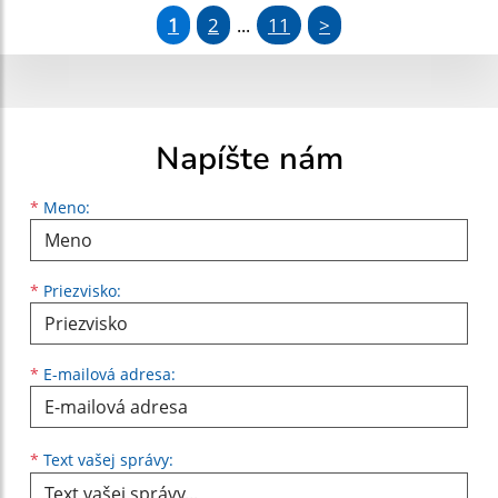
1
2
11
>
...
Napíšte nám
Meno
Priezvisko
E-mailová adresa
*
Meno:
*
Priezvisko:
*
E-mailová adresa:
Text vašej správy...
*
Text vašej správy: