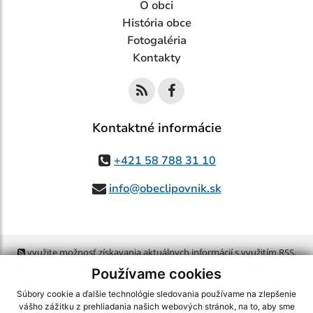
O obci
História obce
Fotogaléria
Kontakty
Kontaktné informácie
+421 58 788 31 10
info@obeclipovnik.sk
využite možnosť získavania aktuálnych informácií s využitím RSS
,
CMS systém (redakčný) systém ECHELON 2,
Mapa stránok
,
web portál
,
Používame cookies
webhosting
,
webex.digital, s.r.o.
,
domény
,
registrácia domény
,
spoločnosť webex.digital, s.r.o.
,
technický prevádzkovateľ
Súbory cookie a ďalšie technológie sledovania používame na zlepšenie
vášho zážitku z prehliadania našich webových stránok, na to, aby sme