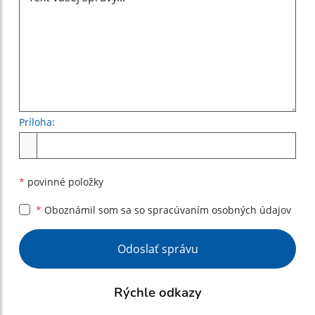
Príloha:
Príloha
*
povinné položky
*
Oboznámil som sa so
spracúvaním osobných údajov
Google reCaptcha Response
Odoslať správu
Rýchle odkazy