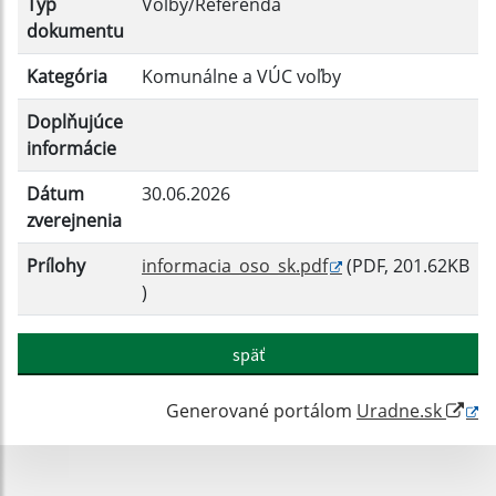
Typ
Voľby/Referendá
dokumentu
Kategória
Komunálne a VÚC voľby
Doplňujúce
informácie
Dátum
30.06.2026
zverejnenia
Prílohy
informacia_oso_sk.pdf
(PDF, 201.62KB
)
späť
Generované portálom
Uradne.sk