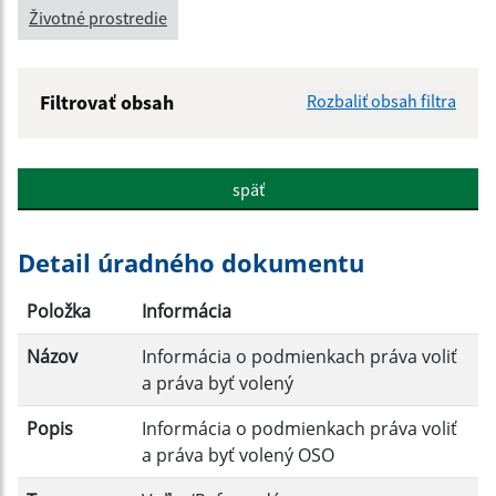
Životné prostredie
Filtrovať obsah
Rozbaliť obsah filtra
Názov:
späť
Popis:
Detail úradného dokumentu
Dátum zverejnenia od:
Položka
Informácia
Názov
Informácia o podmienkach práva voliť
Dátum zverejnenia do:
a práva byť volený
Popis
Informácia o podmienkach práva voliť
a práva byť volený OSO
Filtrovať
Reset