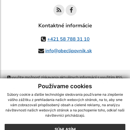
Kontaktné informácie
+421 58 788 31 10
info@obeclipovnik.sk
využite možnosť získavania aktuálnych informácií s využitím RSS
,
CMS systém (redakčný) systém ECHELON 2,
Mapa stránok
,
web portál
,
Používame cookies
webhosting
,
webex.digital, s.r.o.
,
domény
,
registrácia domény
,
spoločnosť webex.digital, s.r.o.
,
technický prevádzkovateľ
Súbory cookie a ďalšie technológie sledovania používame na zlepšenie
vášho zážitku z prehliadania našich webových stránok, na to, aby sme
vám zobrazovali prispôsobený obsah a cielené reklamy, na analýzu
Posledná aktualizácia:
05.08.2026
návštevnosti našich webových stránok a na pochopenie toho, odkiaľ naši
návštevníci prichádzajú.
Vytlačiť stránku
|
Vyhlásenie o prístupnosti
Autorské práva
|
Cookies
SÚHLASÍM