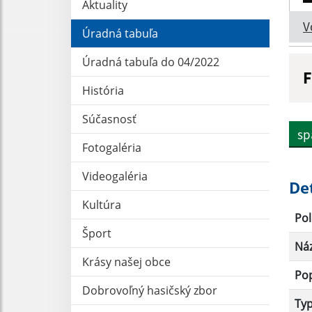
Aktuality
V
Úradná tabuľa
Úradná tabuľa do 04/2022
F
História
N
Súčasnosť
sp
Fotogaléria
D
Videogaléria
De
Kultúra
Pol
Šport
Ná
Krásy našej obce
Po
Dobrovoľný hasičský zbor
Ty