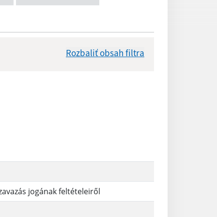
Rozbaliť obsah filtra
Dátum zverejnenia od:
Reset
avazás jogának feltételeiről