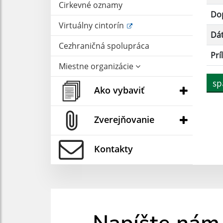
Cirkevné oznamy
Dop
Virtuálny cintorín
Dá
Cezhraničná spolupráca
Prí
Miestne organizácie
sp
Ako vybaviť
Zverejňovanie
Kontakty