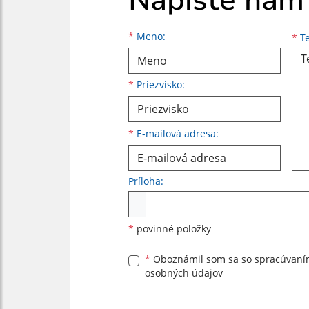
Napíšte nám
Meno
Priezvisko
E-mailová adresa
*
Meno:
*
Te
*
Priezvisko:
*
E-mailová adresa:
Príloha:
Príloha
*
povinné položky
*
Oboznámil som sa so
spracúvan
osobných údajov