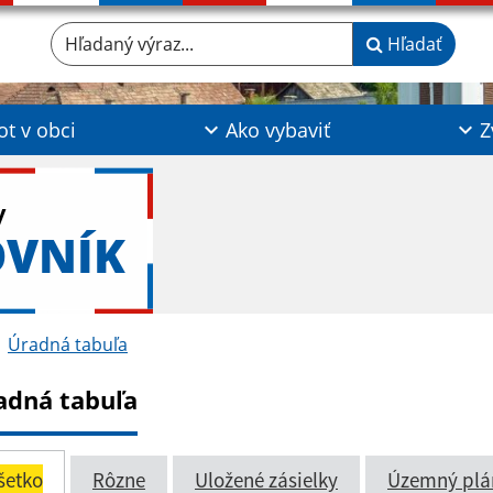
Hľadaný výraz...
Hľadať
ot v obci
Ako vybaviť
Z
y
OVNÍK
Úradná tabuľa
adná tabuľa
šetko
Rôzne
Uložené zásielky
Územný plá