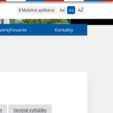
Mobilná aplikácia
Aa
Aa
Aa
verejňovanie
Kontakty
n
Verejné vyhlášky