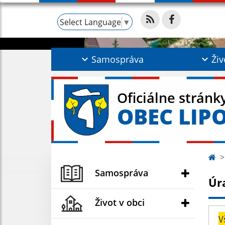
Select Language
▼
Samospráva
Živ
Oficiálne stránk
OBEC LIP
Samospráva
Úr
Život v obci
V