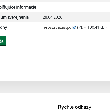
lňujúce informácie
tum zverejnenia
28.04.2026
lohy
nepszavazas.pdf
(PDF, 190.41KB )
äť
Rýchle odkazy