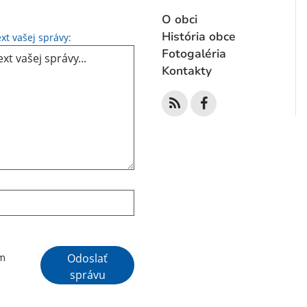
O obci
Text vašej správy...
História obce
xt vašej správy:
Fotogaléria
Kontakty
Google reCaptcha Response
Odoslať
ím
správu