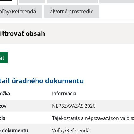
oľby/Referendá
Životné prostredie
iltrovať obsah
ázov:
Popis:
äť
átum zverejnenia do:
tail úradného dokumentu
ožka
Informácia
Filtrovať
zov
NÉPSZAVAZÁS 2026
pis
Tájékoztatás a népszavazáson való sz
p dokumentu
Voľby/Referendá