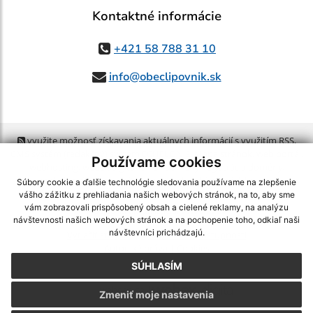
Kontaktné informácie
+421 58 788 31 10
info@obeclipovnik.sk
využite možnosť získavania aktuálnych informácií s využitím RSS
,
CMS systém (redakčný) systém ECHELON 2,
Mapa stránok
,
web portál
,
Používame cookies
webhosting
,
webex.digital, s.r.o.
,
domény
,
registrácia domény
,
spoločnosť webex.digital, s.r.o.
,
technický prevádzkovateľ
Súbory cookie a ďalšie technológie sledovania používame na zlepšenie
vášho zážitku z prehliadania našich webových stránok, na to, aby sme
vám zobrazovali prispôsobený obsah a cielené reklamy, na analýzu
Posledná aktualizácia:
05.08.2026
návštevnosti našich webových stránok a na pochopenie toho, odkiaľ naši
návštevníci prichádzajú.
Vytlačiť stránku
|
Vyhlásenie o prístupnosti
Autorské práva
|
Cookies
SÚHLASÍM
webdesign
|
Zmeniť moje nastavenia